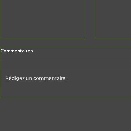
Commentaires
Rédigez un commentaire...
C'est la fête
Réduction des pesticides, les
agriculteurs prennent la
parole (RTL)